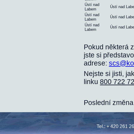
Ústí nad
Ústí nad Lab
Labem
Ústí nad
Ústí nad Lab
Labem
Ústí nad
Ústí nad Lab
Labem
Pokud některá z
jste si představ
adrese:
scs@ko
Nejste si jisti, 
linku
800 722 7
Poslední změna:
Tel.: + 420 261 2