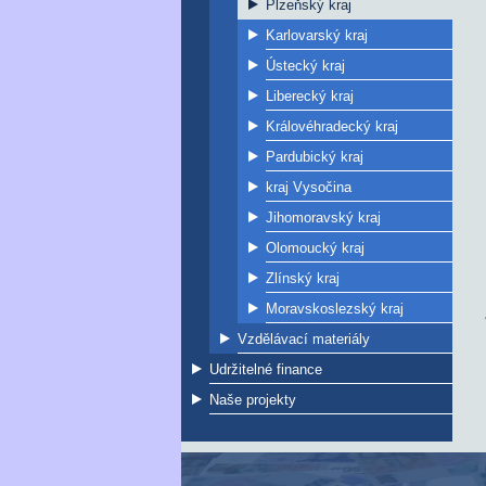
Plzeňský kraj
Karlovarský kraj
Ústecký kraj
Liberecký kraj
Královéhradecký kraj
Pardubický kraj
kraj Vysočina
Jihomoravský kraj
Olomoucký kraj
Zlínský kraj
Moravskoslezský kraj
Vzdělávací materiály
Udržitelné finance
Naše projekty