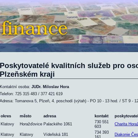
Poskytovatelé kvalitních služeb pro os
Plzeňském kraji
Kontaktní osoba:
JUDr. Miloslav Hora
Telefon: 725 315 483 / 377 421 619
Adresa: Tomanova 5, Plzeň, 4. poschodí (výtah) - PO 10 - 13 hod. / ST 9 - 1
okres
město
adresa
kontakt
poskytovate
730 551
Klatovy
Horažďovice
Palackého 1061
Charita Hora
603
734 393
Klatovy
Klatovy
Vídeňská 181
Diakonie Čes
161