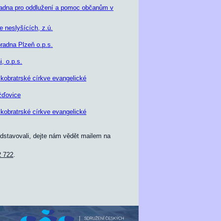
radna pro oddlužení a pomoc občanům v
e neslyšících, z.ú.
adna Plzeň o.p.s.
i, o.p.s.
kobratrské církve evangelické
žďovice
kobratrské církve evangelické
edstavovali, dejte nám vědět mailem na
2 722
.