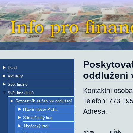
Poskytovat
Úvod
oddlužení 
Aktuality
Svět financí
Kontaktní osoba
Svět bez dluhů
Telefon: 773 19
Rozcestník služeb pro oddlužení
Hlavní město Praha
Adresa: -
Středočeský kraj
Jihočeský kraj
okres
město