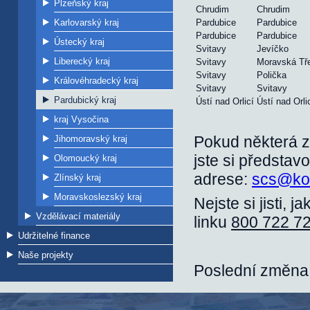
Plzeňský kraj
Chrudim
Chrudim
Karlovarský kraj
Pardubice
Pardubice
Pardubice
Pardubice
Ústecký kraj
Svitavy
Jevíčko
Liberecký kraj
Svitavy
Moravská Tř
Svitavy
Polička
Královéhradecký kraj
Svitavy
Svitavy
Pardubický kraj
Ústí nad Orlicí
Ústí nad Orli
kraj Vysočina
Pokud některá z
Jihomoravský kraj
jste si představ
Olomoucký kraj
adrese:
scs@ko
Zlínský kraj
Moravskoslezský kraj
Nejste si jisti, 
Vzdělávací materiály
linku
800 722 7
Udržitelné finance
Naše projekty
Poslední změna: