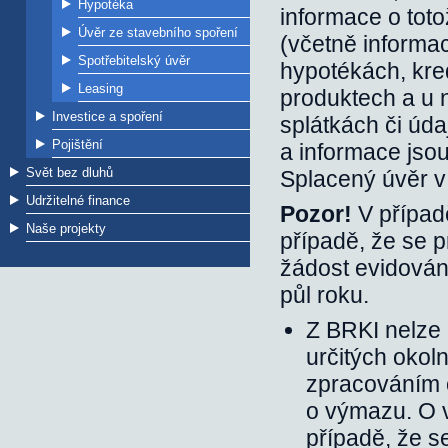
Hypotéka
informace o toto
Úvěr ze stavebního spoření
(včetně informac
Spotřebitelský úvěr
hypotékách, kred
Leasing
produktech a u n
Investice a spoření
splátkách či úd
Pojištění
a informace jso
Svět bez dluhů
Splacený úvěr v 
Udržitelné finance
Pozor!
V případě
Naše projekty
případě, že se 
žádost evidován
půl roku.
Z BRKI nelze
určitých okol
zpracováním 
o výmazu. O v
případě, že s