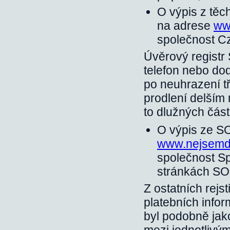
O výpis z těc
na adrese
ww
společnost C
Úvěrový registr
telefon nebo dod
po neuhrazení tř
prodlení delším 
to dlužných čás
O výpis ze S
www.nejsemdl
společnost Sp
stránkách SO
Z ostatních rejs
platebních infor
byl podobně jako