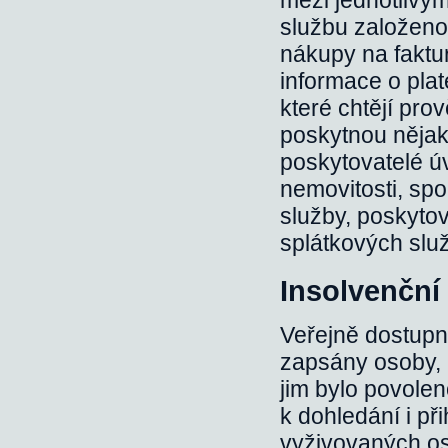
mezi jednotlivým
službu založeno
nákupy na faktur
informace o plate
které chtějí prov
poskytnou nějak
poskytovatelé úv
nemovitosti, spo
služby, poskytova
splátkových slu
Insolvenční r
Veřejně dostupn
zapsány osoby, p
jim bylo povolen
k dohledání i př
vyživovaných os