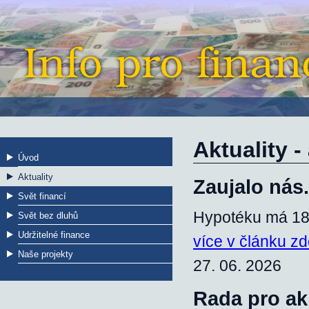
Aktuality
-
Úvod
Aktuality
Zaujalo nás.
Svět financí
Hypotéku má 18 
Svět bez dluhů
Udržitelné finance
více v článku z
Naše projekty
27. 06. 2026
Rada pro akr