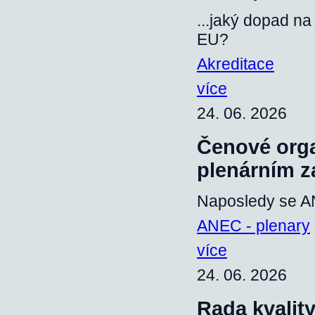
...jaký dopad na
EU?
Akreditace
více
24. 06. 2026
Čenové orga
plenárním z
Naposledy se AN
ANEC - plenary
více
24. 06. 2026
Rada kvalit